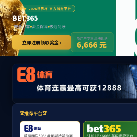
******
167net必赢·主页欢迎您
网站首页
部门概况
167.nt必赢官网
思政教育
资助管理
心理健康
就业创业
公寓管理
学工党建
易班资讯