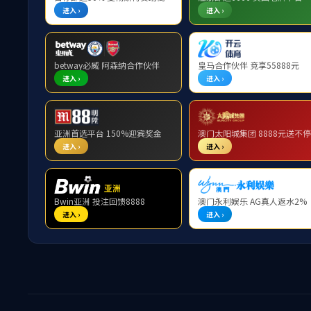
办事流程
常用下载
167ne
来源： 编辑：x
☉ 确保浏览
☉ 